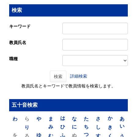
検索
キーワード
教員氏名
職種
詳細検索
検索
教員氏名とキーワードで教員情報を検索します。
五十音検索
わ
ら
や
ま
は
な
た
さ
か
あ
り
み
ひ
に
ち
し
き
い
を
ゆ
る
む
ふ
ぬ
つ
す
く
う