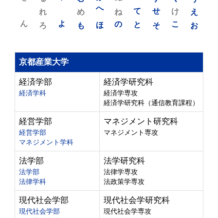
れ
め
へ
ね
て
せ
け
え
ん
よ
ろ
も
ほ
の
と
そ
こ
お
京都産業大学
経済学部
経済学研究科
経済学科
経済学専攻
経済学研究科（通信教育課程）
経営学部
マネジメント研究科
経営学部
マネジメント専攻
マネジメント学科
法学部
法学研究科
法学部
法律学専攻
法律学科
法政策学専攻
現代社会学部
現代社会学研究科
現代社会学部
現代社会学専攻