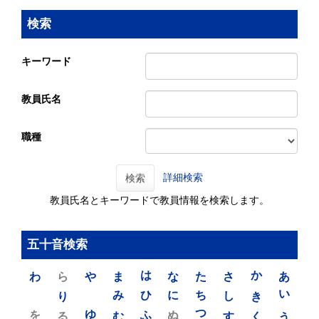
検索
キーワード
教員氏名
職種
詳細検索
検索
教員氏名とキーワードで教員情報を検索します。
五十音検索
わ
ら
や
ま
は
な
た
さ
か
あ
り
み
ひ
に
ち
し
き
い
を
ゆ
る
む
ふ
ぬ
つ
す
く
う