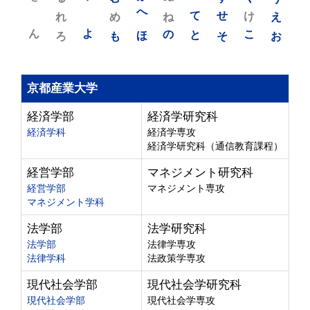
れ
め
へ
ね
て
せ
け
え
ん
よ
ろ
も
ほ
の
と
そ
こ
お
京都産業大学
経済学部
経済学研究科
経済学科
経済学専攻
経済学研究科（通信教育課程）
経営学部
マネジメント研究科
経営学部
マネジメント専攻
マネジメント学科
法学部
法学研究科
法学部
法律学専攻
法律学科
法政策学専攻
現代社会学部
現代社会学研究科
現代社会学部
現代社会学専攻