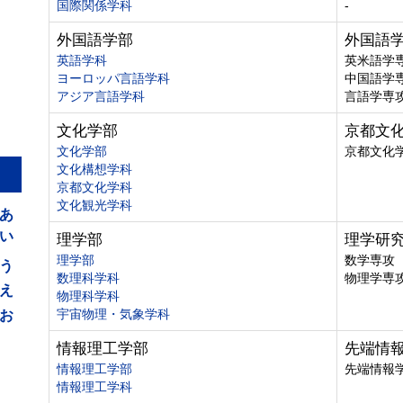
国際関係学科
-
外国語学部
外国語
英語学科
英米語学
ヨーロッパ言語学科
中国語学
アジア言語学科
言語学専
文化学部
京都文
文化学部
京都文化
文化構想学科
京都文化学科
あ
文化観光学科
い
理学部
理学研
う
理学部
数学専攻
数理科学科
物理学専
え
物理科学科
お
宇宙物理・気象学科
情報理工学部
先端情
情報理工学部
先端情報
情報理工学科