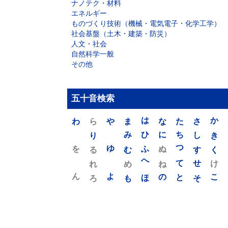
ナノテク・材料
エネルギー
ものづくり技術（機械・電気電子・化学工学）
社会基盤（土木・建築・防災）
人文・社会
自然科学一般
その他
五十音検索
わ
ら
や
ま
は
な
た
さ
か
り
み
ひ
に
ち
し
き
を
ゆ
る
む
ふ
ぬ
つ
す
く
れ
め
へ
ね
て
せ
け
ん
よ
ろ
も
ほ
の
と
そ
こ