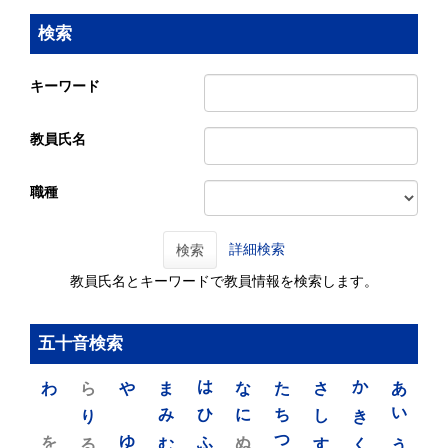
検索
キーワード
教員氏名
職種
詳細検索
検索
教員氏名とキーワードで教員情報を検索します。
五十音検索
わ
ら
や
ま
は
な
た
さ
か
あ
り
み
ひ
に
ち
し
き
い
を
ゆ
る
む
ふ
ぬ
つ
す
く
う