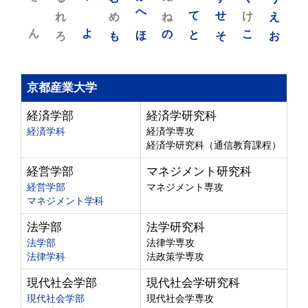
れ
め
へ
ね
て
せ
け
え
ん
よ
ろ
も
ほ
の
と
そ
こ
お
京都産業大学
経済学部
経済学研究科
経済学科
経済学専攻
経済学研究科（通信教育課程）
経営学部
マネジメント研究科
経営学部
マネジメント専攻
マネジメント学科
法学部
法学研究科
法学部
法律学専攻
法律学科
法政策学専攻
現代社会学部
現代社会学研究科
現代社会学部
現代社会学専攻