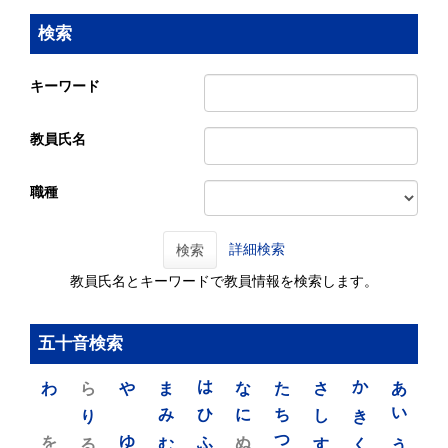
検索
キーワード
教員氏名
職種
詳細検索
検索
教員氏名とキーワードで教員情報を検索します。
五十音検索
わ
ら
や
ま
は
な
た
さ
か
あ
り
み
ひ
に
ち
し
き
い
を
ゆ
る
む
ふ
ぬ
つ
す
く
う