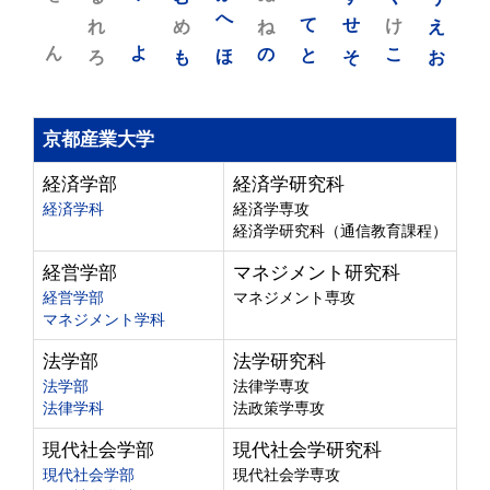
れ
め
へ
ね
て
せ
け
え
ん
よ
ろ
も
ほ
の
と
そ
こ
お
京都産業大学
経済学部
経済学研究科
経済学科
経済学専攻
経済学研究科（通信教育課程）
経営学部
マネジメント研究科
経営学部
マネジメント専攻
マネジメント学科
法学部
法学研究科
法学部
法律学専攻
法律学科
法政策学専攻
現代社会学部
現代社会学研究科
現代社会学部
現代社会学専攻