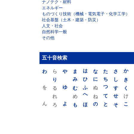
ナノテク・材料
エネルギー
ものづくり技術（機械・電気電子・化学工学）
社会基盤（土木・建築・防災）
人文・社会
自然科学一般
その他
五十音検索
わ
ら
や
ま
は
な
た
さ
か
り
み
ひ
に
ち
し
き
を
ゆ
る
む
ふ
ぬ
つ
す
く
れ
め
へ
ね
て
せ
け
ん
よ
ろ
も
ほ
の
と
そ
こ