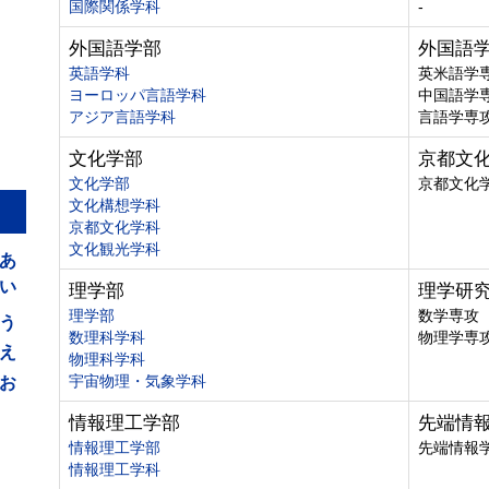
国際関係学科
-
外国語学部
外国語
英語学科
英米語学
ヨーロッパ言語学科
中国語学
アジア言語学科
言語学専
文化学部
京都文
文化学部
京都文化
文化構想学科
京都文化学科
あ
文化観光学科
い
理学部
理学研
う
理学部
数学専攻
数理科学科
物理学専
え
物理科学科
お
宇宙物理・気象学科
情報理工学部
先端情
情報理工学部
先端情報
情報理工学科