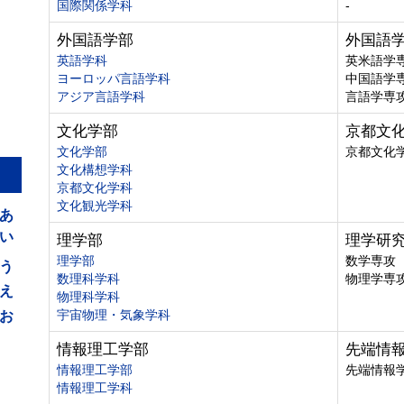
国際関係学科
-
外国語学部
外国語
英語学科
英米語学
ヨーロッパ言語学科
中国語学
アジア言語学科
言語学専
文化学部
京都文
文化学部
京都文化
文化構想学科
京都文化学科
あ
文化観光学科
い
理学部
理学研
う
理学部
数学専攻
数理科学科
物理学専
え
物理科学科
お
宇宙物理・気象学科
情報理工学部
先端情
情報理工学部
先端情報
情報理工学科