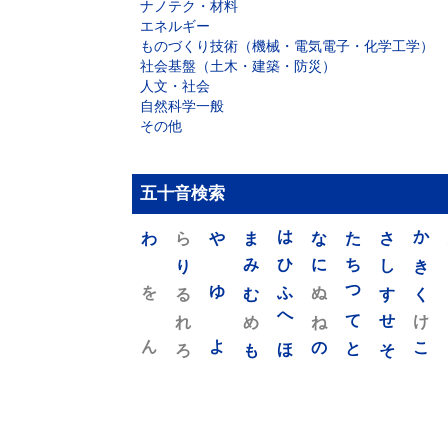
ナノテク・材料
エネルギー
ものづくり技術（機械・電気電子・化学工学）
社会基盤（土木・建築・防災）
人文・社会
自然科学一般
その他
五十音検索
わ
ら
や
ま
は
な
た
さ
か
り
み
ひ
に
ち
し
き
を
ゆ
る
む
ふ
ぬ
つ
す
く
れ
め
へ
ね
て
せ
け
ん
よ
ろ
も
ほ
の
と
そ
こ