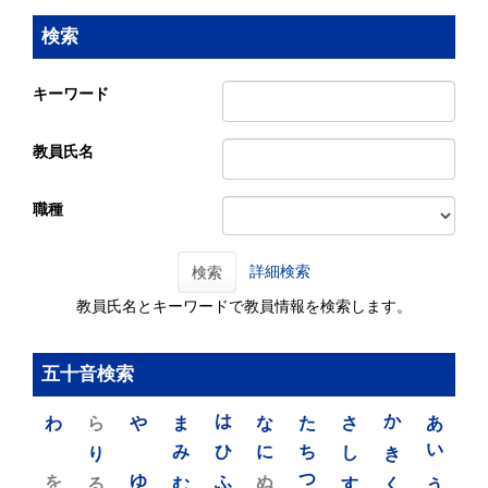
検索
キーワード
教員氏名
職種
詳細検索
検索
教員氏名とキーワードで教員情報を検索します。
五十音検索
わ
ら
や
ま
は
な
た
さ
か
あ
り
み
ひ
に
ち
し
き
い
を
ゆ
る
む
ふ
ぬ
つ
す
く
う