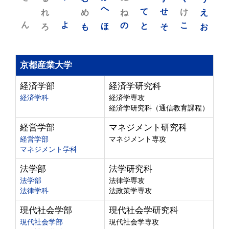
れ
め
へ
ね
て
せ
け
え
ん
よ
ろ
も
ほ
の
と
そ
こ
お
京都産業大学
経済学部
経済学研究科
経済学科
経済学専攻
経済学研究科（通信教育課程）
経営学部
マネジメント研究科
経営学部
マネジメント専攻
マネジメント学科
法学部
法学研究科
法学部
法律学専攻
法律学科
法政策学専攻
現代社会学部
現代社会学研究科
現代社会学部
現代社会学専攻