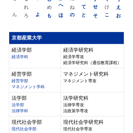
れ
め
へ
ね
て
せ
け
え
ん
よ
ろ
も
ほ
の
と
そ
こ
お
京都産業大学
経済学部
経済学研究科
経済学科
経済学専攻
経済学研究科（通信教育課程）
経営学部
マネジメント研究科
経営学部
マネジメント専攻
マネジメント学科
法学部
法学研究科
法学部
法律学専攻
法律学科
法政策学専攻
現代社会学部
現代社会学研究科
現代社会学部
現代社会学専攻