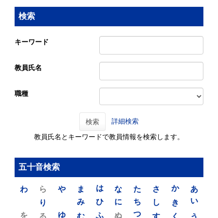
検索
キーワード
教員氏名
職種
詳細検索
検索
教員氏名とキーワードで教員情報を検索します。
五十音検索
わ
ら
や
ま
は
な
た
さ
か
あ
り
み
ひ
に
ち
し
き
い
を
ゆ
る
む
ふ
ぬ
つ
す
く
う