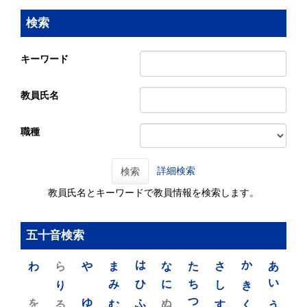
検索
キーワード
教員氏名
職種
詳細検索
検索
教員氏名とキーワードで教員情報を検索します。
五十音検索
わ
ら
や
ま
は
な
た
さ
か
あ
り
み
ひ
に
ち
し
き
い
を
ゆ
る
む
ふ
ぬ
つ
す
く
う