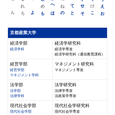
れ
め
へ
ね
て
せ
け
え
ん
よ
ろ
も
ほ
の
と
そ
こ
お
京都産業大学
経済学部
経済学研究科
経済学科
経済学専攻
経済学研究科（通信教育課程）
経営学部
マネジメント研究科
経営学部
マネジメント専攻
マネジメント学科
法学部
法学研究科
法学部
法律学専攻
法律学科
法政策学専攻
現代社会学部
現代社会学研究科
現代社会学部
現代社会学専攻