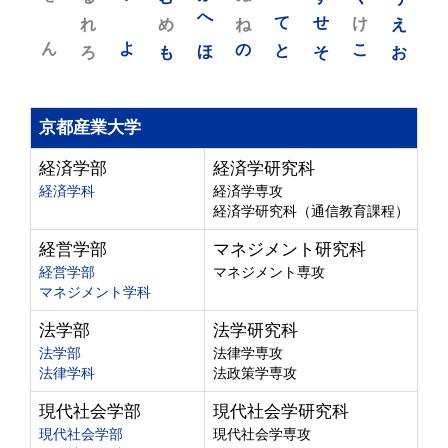
れ
め
へ
ね
て
せ
け
え
ん
よ
ろ
も
ほ
の
と
そ
こ
お
京都産業大学
経済学部
経済学研究科
経済学科
経済学専攻
経済学研究科（通信教育課程）
経営学部
マネジメント研究科
経営学部
マネジメント専攻
マネジメント学科
法学部
法学研究科
法学部
法律学専攻
法律学科
法政策学専攻
現代社会学部
現代社会学研究科
現代社会学部
現代社会学専攻