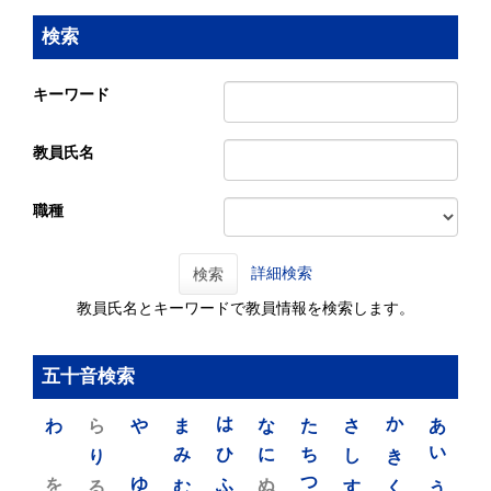
検索
キーワード
教員氏名
職種
詳細検索
検索
教員氏名とキーワードで教員情報を検索します。
五十音検索
わ
ら
や
ま
は
な
た
さ
か
あ
り
み
ひ
に
ち
し
き
い
を
ゆ
る
む
ふ
ぬ
つ
す
く
う