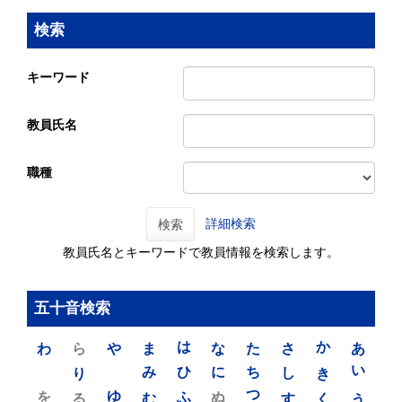
検索
キーワード
教員氏名
職種
詳細検索
検索
教員氏名とキーワードで教員情報を検索します。
五十音検索
わ
ら
や
ま
は
な
た
さ
か
あ
り
み
ひ
に
ち
し
き
い
を
ゆ
る
む
ふ
ぬ
つ
す
く
う