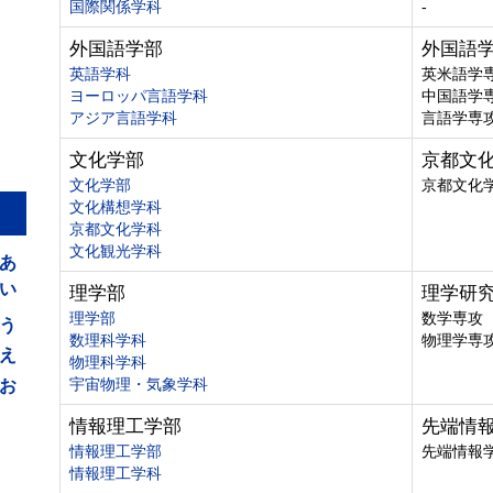
国際関係学科
-
外国語学部
外国語
英語学科
英米語学
ヨーロッパ言語学科
中国語学
アジア言語学科
言語学専
文化学部
京都文
文化学部
京都文化
文化構想学科
京都文化学科
あ
文化観光学科
い
理学部
理学研
う
理学部
数学専攻
数理科学科
物理学専
え
物理科学科
お
宇宙物理・気象学科
情報理工学部
先端情
情報理工学部
先端情報
情報理工学科