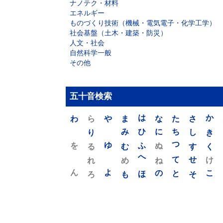
ナノテク・材料
エネルギー
ものづくり技術（機械・電気電子・化学工学）
社会基盤（土木・建築・防災）
人文・社会
自然科学一般
その他
五十音検索
わ
ら
や
ま
は
な
た
さ
か
り
み
ひ
に
ち
し
き
を
ゆ
る
む
ふ
ぬ
つ
す
く
れ
め
へ
ね
て
せ
け
ん
よ
ろ
も
ほ
の
と
そ
こ