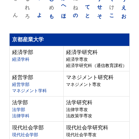
れ
め
へ
ね
て
せ
け
え
ん
よ
ろ
も
ほ
の
と
そ
こ
お
京都産業大学
経済学部
経済学研究科
経済学科
経済学専攻
経済学研究科（通信教育課程）
経営学部
マネジメント研究科
経営学部
マネジメント専攻
マネジメント学科
法学部
法学研究科
法学部
法律学専攻
法律学科
法政策学専攻
現代社会学部
現代社会学研究科
現代社会学部
現代社会学専攻