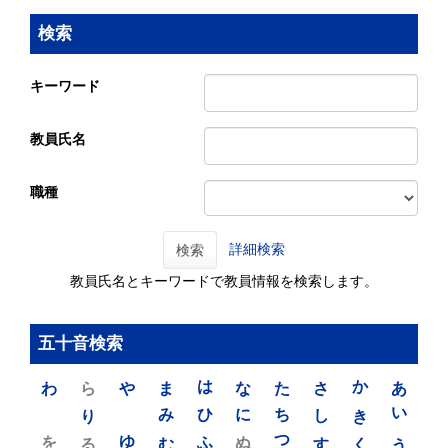
検索
キーワード
教員氏名
職種
詳細検索
検索
教員氏名とキーワードで教員情報を検索します。
五十音検索
わ
ら
や
ま
は
な
た
さ
か
あ
り
み
ひ
に
ち
し
き
い
を
ゆ
る
む
ふ
ぬ
つ
す
く
う