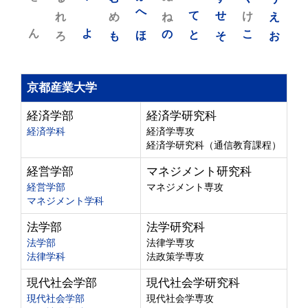
れ
め
へ
ね
て
せ
け
え
ん
よ
ろ
も
ほ
の
と
そ
こ
お
京都産業大学
経済学部
経済学研究科
経済学科
経済学専攻
経済学研究科（通信教育課程）
経営学部
マネジメント研究科
経営学部
マネジメント専攻
マネジメント学科
法学部
法学研究科
法学部
法律学専攻
法律学科
法政策学専攻
現代社会学部
現代社会学研究科
現代社会学部
現代社会学専攻