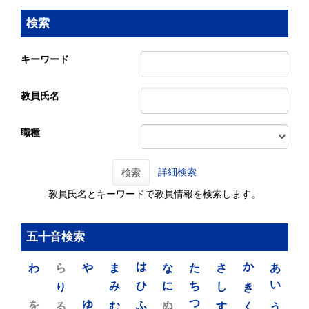
検索
キーワード
教員氏名
職種
詳細検索
検索
教員氏名とキーワードで教員情報を検索します。
五十音検索
わ
ら
や
ま
は
な
た
さ
か
あ
り
み
ひ
に
ち
し
き
い
を
ゆ
る
む
ふ
ぬ
つ
す
く
う