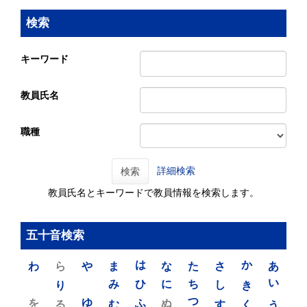
検索
キーワード
教員氏名
職種
詳細検索
検索
教員氏名とキーワードで教員情報を検索します。
五十音検索
わ
ら
や
ま
は
な
た
さ
か
あ
り
み
ひ
に
ち
し
き
い
を
ゆ
る
む
ふ
ぬ
つ
す
く
う