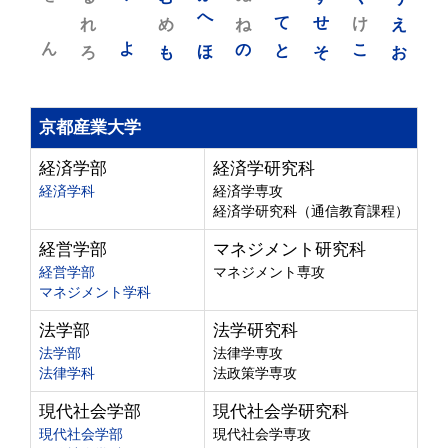
れ
め
へ
ね
て
せ
け
え
ん
よ
ろ
も
ほ
の
と
そ
こ
お
京都産業大学
経済学部
経済学研究科
経済学科
経済学専攻
経済学研究科（通信教育課程）
経営学部
マネジメント研究科
経営学部
マネジメント専攻
マネジメント学科
法学部
法学研究科
法学部
法律学専攻
法律学科
法政策学専攻
現代社会学部
現代社会学研究科
現代社会学部
現代社会学専攻