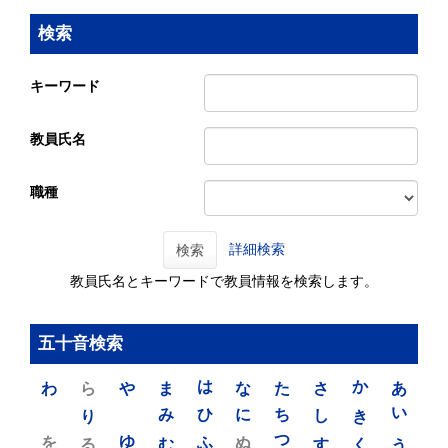
検索
キーワード
教員氏名
職種
詳細検索
検索
教員氏名とキーワードで教員情報を検索します。
五十音検索
わ
ら
や
ま
は
な
た
さ
か
あ
り
み
ひ
に
ち
し
き
い
を
ゆ
る
む
ふ
ぬ
つ
す
く
う