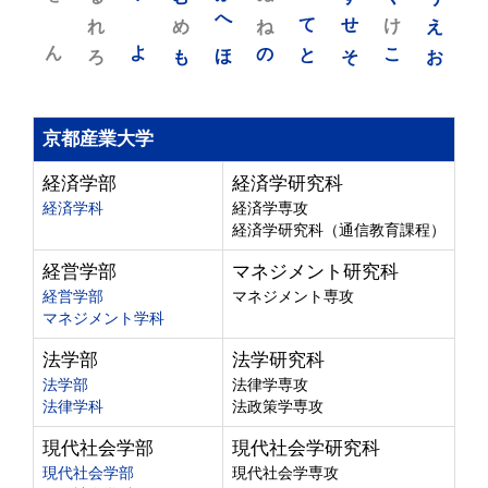
れ
め
へ
ね
て
せ
け
え
ん
よ
ろ
も
ほ
の
と
そ
こ
お
京都産業大学
経済学部
経済学研究科
経済学科
経済学専攻
経済学研究科（通信教育課程）
経営学部
マネジメント研究科
経営学部
マネジメント専攻
マネジメント学科
法学部
法学研究科
法学部
法律学専攻
法律学科
法政策学専攻
現代社会学部
現代社会学研究科
現代社会学部
現代社会学専攻