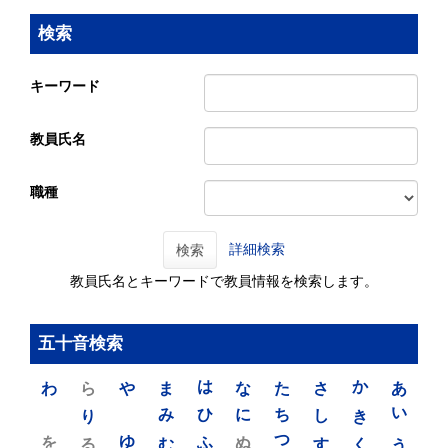
検索
キーワード
教員氏名
職種
詳細検索
検索
教員氏名とキーワードで教員情報を検索します。
五十音検索
わ
ら
や
ま
は
な
た
さ
か
あ
り
み
ひ
に
ち
し
き
い
を
ゆ
る
む
ふ
ぬ
つ
す
く
う