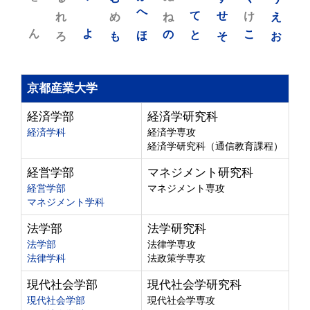
れ
め
へ
ね
て
せ
け
え
ん
よ
ろ
も
ほ
の
と
そ
こ
お
京都産業大学
経済学部
経済学研究科
経済学科
経済学専攻
経済学研究科（通信教育課程）
経営学部
マネジメント研究科
経営学部
マネジメント専攻
マネジメント学科
法学部
法学研究科
法学部
法律学専攻
法律学科
法政策学専攻
現代社会学部
現代社会学研究科
現代社会学部
現代社会学専攻