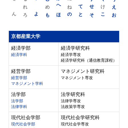
れ
め
へ
ね
て
せ
け
え
ん
よ
ろ
も
ほ
の
と
そ
こ
お
京都産業大学
経済学部
経済学研究科
経済学科
経済学専攻
経済学研究科（通信教育課程）
経営学部
マネジメント研究科
経営学部
マネジメント専攻
マネジメント学科
法学部
法学研究科
法学部
法律学専攻
法律学科
法政策学専攻
現代社会学部
現代社会学研究科
現代社会学部
現代社会学専攻