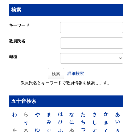
検索
キーワード
教員氏名
職種
詳細検索
検索
教員氏名とキーワードで教員情報を検索します。
五十音検索
わ
ら
や
ま
は
な
た
さ
か
あ
り
み
ひ
に
ち
し
き
い
を
ゆ
る
む
ふ
ぬ
つ
す
く
う