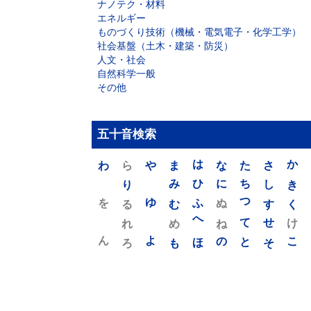
ナノテク・材料
エネルギー
ものづくり技術（機械・電気電子・化学工学）
社会基盤（土木・建築・防災）
人文・社会
自然科学一般
その他
五十音検索
わ
ら
や
ま
は
な
た
さ
か
り
み
ひ
に
ち
し
き
を
ゆ
る
む
ふ
ぬ
つ
す
く
れ
め
へ
ね
て
せ
け
ん
よ
ろ
も
ほ
の
と
そ
こ