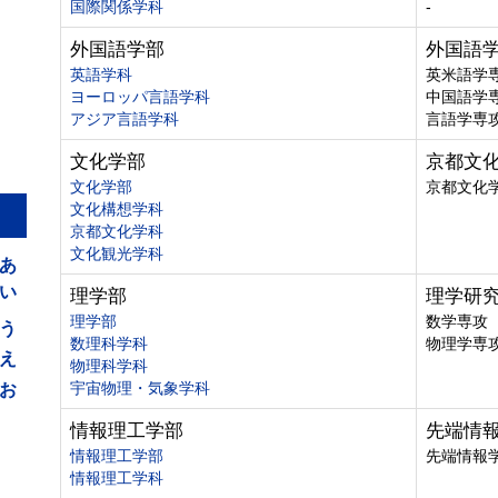
国際関係学科
-
外国語学部
外国語
英語学科
英米語学
ヨーロッパ言語学科
中国語学
アジア言語学科
言語学専
文化学部
京都文
文化学部
京都文化
文化構想学科
京都文化学科
あ
文化観光学科
い
理学部
理学研
う
理学部
数学専攻
数理科学科
物理学専
え
物理科学科
お
宇宙物理・気象学科
情報理工学部
先端情
情報理工学部
先端情報
情報理工学科