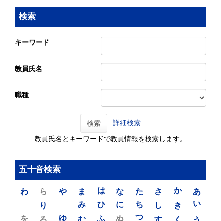
検索
キーワード
教員氏名
職種
詳細検索
検索
教員氏名とキーワードで教員情報を検索します。
五十音検索
わ
ら
や
ま
は
な
た
さ
か
あ
り
み
ひ
に
ち
し
き
い
を
ゆ
る
む
ふ
ぬ
つ
す
く
う