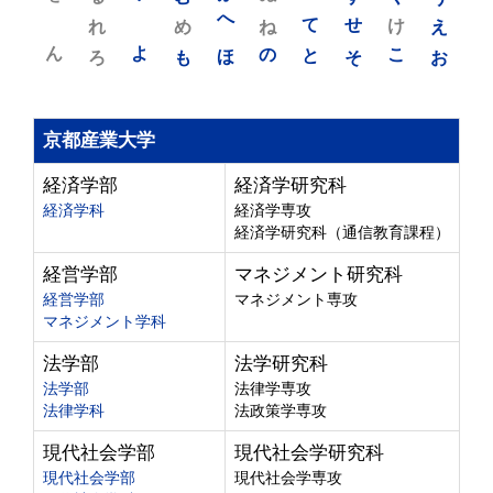
れ
め
へ
ね
て
せ
け
え
ん
よ
ろ
も
ほ
の
と
そ
こ
お
京都産業大学
経済学部
経済学研究科
経済学科
経済学専攻
経済学研究科（通信教育課程）
経営学部
マネジメント研究科
経営学部
マネジメント専攻
マネジメント学科
法学部
法学研究科
法学部
法律学専攻
法律学科
法政策学専攻
現代社会学部
現代社会学研究科
現代社会学部
現代社会学専攻