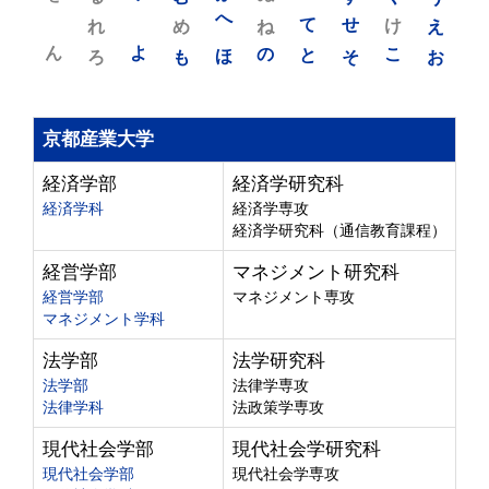
れ
め
へ
ね
て
せ
け
え
ん
よ
ろ
も
ほ
の
と
そ
こ
お
京都産業大学
経済学部
経済学研究科
経済学科
経済学専攻
経済学研究科（通信教育課程）
経営学部
マネジメント研究科
経営学部
マネジメント専攻
マネジメント学科
法学部
法学研究科
法学部
法律学専攻
法律学科
法政策学専攻
現代社会学部
現代社会学研究科
現代社会学部
現代社会学専攻