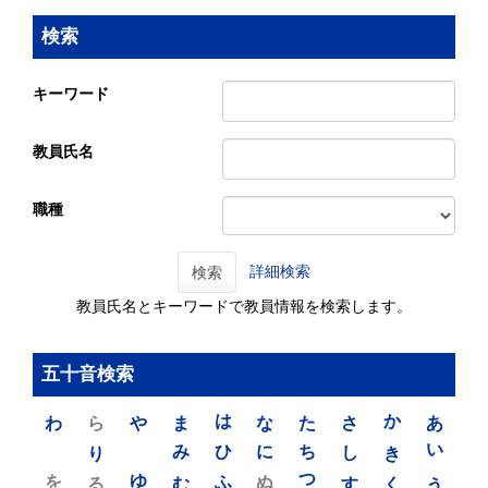
検索
キーワード
教員氏名
職種
詳細検索
検索
教員氏名とキーワードで教員情報を検索します。
五十音検索
わ
ら
や
ま
は
な
た
さ
か
あ
り
み
ひ
に
ち
し
き
い
を
ゆ
る
む
ふ
ぬ
つ
す
く
う