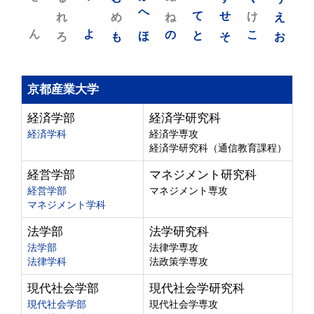
れ
め
へ
ね
て
せ
け
え
ん
よ
ろ
も
ほ
の
と
そ
こ
お
京都産業大学
経済学部
経済学研究科
経済学科
経済学専攻
経済学研究科（通信教育課程）
経営学部
マネジメント研究科
経営学部
マネジメント専攻
マネジメント学科
法学部
法学研究科
法学部
法律学専攻
法律学科
法政策学専攻
現代社会学部
現代社会学研究科
現代社会学部
現代社会学専攻