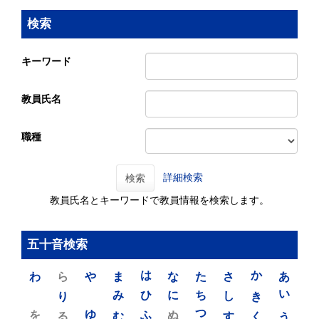
検索
キーワード
教員氏名
職種
詳細検索
検索
教員氏名とキーワードで教員情報を検索します。
五十音検索
わ
ら
や
ま
は
な
た
さ
か
あ
り
み
ひ
に
ち
し
き
い
を
ゆ
る
む
ふ
ぬ
つ
す
く
う