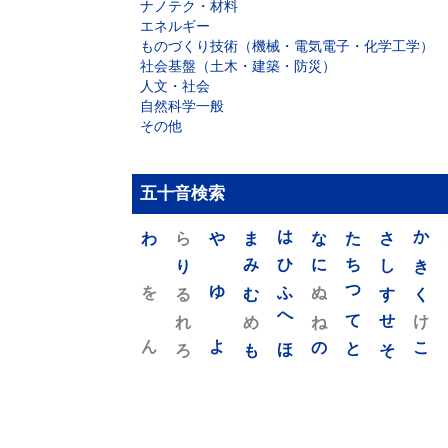
ナノテク・材料
エネルギー
ものづくり技術（機械・電気電子・化学工学）
社会基盤（土木・建築・防災）
人文・社会
自然科学一般
その他
五十音検索
わ
ら
や
ま
は
な
た
さ
か
り
み
ひ
に
ち
し
き
を
ゆ
る
む
ふ
ぬ
つ
す
く
れ
め
へ
ね
て
せ
け
ん
よ
ろ
も
ほ
の
と
そ
こ