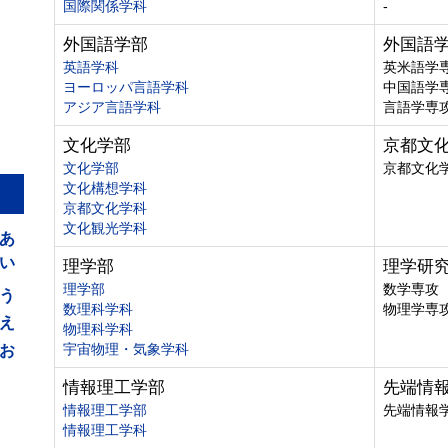
国際関係学科
-
外国語学部
外国語
英語学科
英米語学
ヨーロッパ言語学科
中国語学
アジア言語学科
言語学専
文化学部
京都文
文化学部
京都文化
文化構想学科
京都文化学科
あ
文化観光学科
い
理学部
理学研
う
理学部
数学専攻
数理科学科
物理学専
え
物理科学科
お
宇宙物理・気象学科
情報理工学部
先端情
情報理工学部
先端情報
情報理工学科