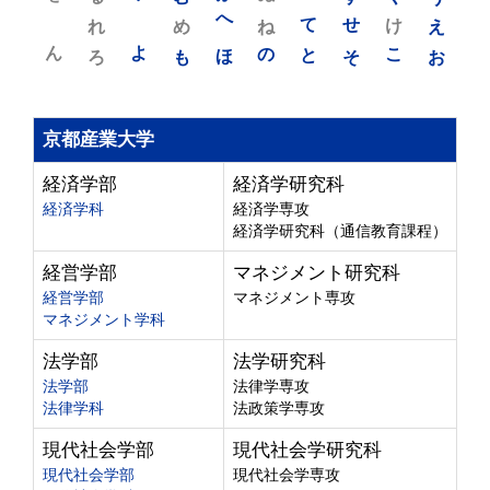
れ
め
へ
ね
て
せ
け
え
ん
よ
ろ
も
ほ
の
と
そ
こ
お
京都産業大学
経済学部
経済学研究科
経済学科
経済学専攻
経済学研究科（通信教育課程）
経営学部
マネジメント研究科
経営学部
マネジメント専攻
マネジメント学科
法学部
法学研究科
法学部
法律学専攻
法律学科
法政策学専攻
現代社会学部
現代社会学研究科
現代社会学部
現代社会学専攻