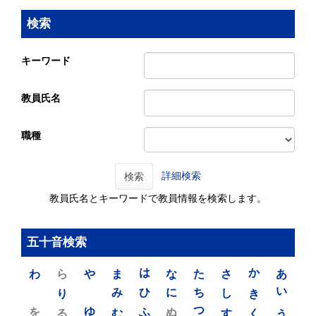
検索
キーワード
教員氏名
職種
詳細検索
検索
教員氏名とキーワードで教員情報を検索します。
五十音検索
わ
ら
や
ま
は
な
た
さ
か
あ
り
み
ひ
に
ち
し
き
い
を
ゆ
る
む
ふ
ぬ
つ
す
く
う