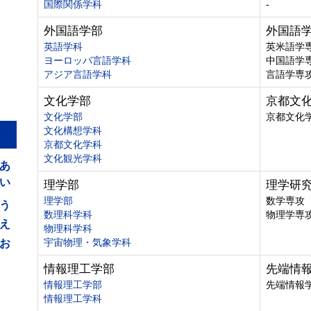
国際関係学科
-
外国語学部
外国語
英語学科
英米語学
ヨーロッパ言語学科
中国語学
アジア言語学科
言語学専
文化学部
京都文
文化学部
京都文化
文化構想学科
京都文化学科
あ
文化観光学科
い
理学部
理学研
う
理学部
数学専攻
数理科学科
物理学専
え
物理科学科
お
宇宙物理・気象学科
情報理工学部
先端情
情報理工学部
先端情報
情報理工学科