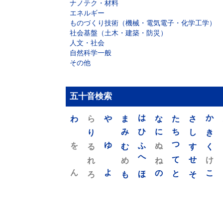
ナノテク・材料
エネルギー
ものづくり技術（機械・電気電子・化学工学）
社会基盤（土木・建築・防災）
人文・社会
自然科学一般
その他
五十音検索
わ
ら
や
ま
は
な
た
さ
か
り
み
ひ
に
ち
し
き
を
ゆ
る
む
ふ
ぬ
つ
す
く
れ
め
へ
ね
て
せ
け
ん
よ
ろ
も
ほ
の
と
そ
こ