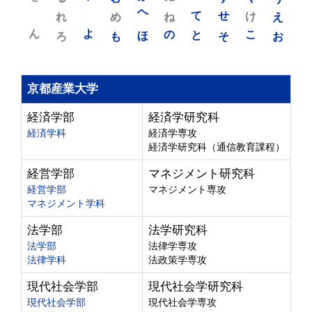
れ
め
へ
ね
て
せ
け
え
ん
よ
ろ
も
ほ
の
と
そ
こ
お
京都産業大学
経済学部
経済学研究科
経済学科
経済学専攻
経済学研究科（通信教育課程）
経営学部
マネジメント研究科
経営学部
マネジメント専攻
マネジメント学科
法学部
法学研究科
法学部
法律学専攻
法律学科
法政策学専攻
現代社会学部
現代社会学研究科
現代社会学部
現代社会学専攻