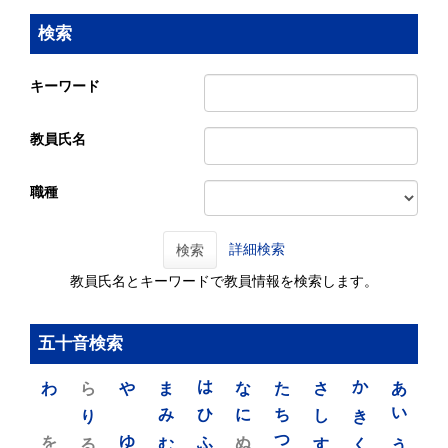
検索
キーワード
教員氏名
職種
詳細検索
検索
教員氏名とキーワードで教員情報を検索します。
五十音検索
わ
ら
や
ま
は
な
た
さ
か
あ
り
み
ひ
に
ち
し
き
い
を
ゆ
る
む
ふ
ぬ
つ
す
く
う