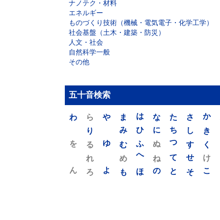
ナノテク・材料
エネルギー
ものづくり技術（機械・電気電子・化学工学）
社会基盤（土木・建築・防災）
人文・社会
自然科学一般
その他
五十音検索
わ
ら
や
ま
は
な
た
さ
か
り
み
ひ
に
ち
し
き
を
ゆ
る
む
ふ
ぬ
つ
す
く
れ
め
へ
ね
て
せ
け
ん
よ
ろ
も
ほ
の
と
そ
こ