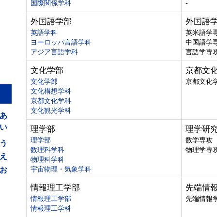
国際関係学科
-
外国語学部
外国語
英語学科
英米語学
ヨーロッパ言語学科
中国語学
アジア言語学科
言語学専
文化学部
京都文
文化学部
京都文化
文化構想学科
京都文化学科
あ
文化観光学科
い
理学部
理学研
う
理学部
数学専攻
数理科学科
物理学専
え
物理科学科
お
宇宙物理・気象学科
情報理工学部
先端情
情報理工学部
先端情報
情報理工学科