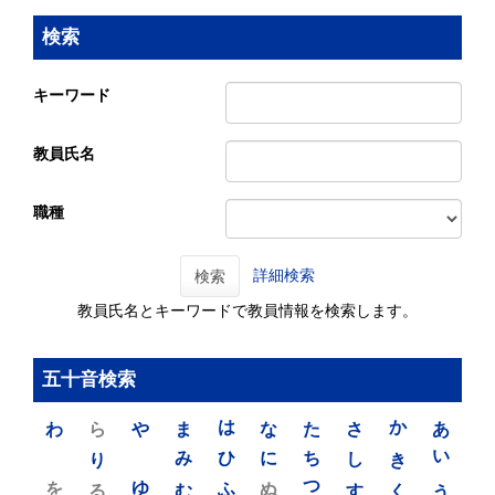
検索
キーワード
教員氏名
職種
詳細検索
検索
教員氏名とキーワードで教員情報を検索します。
五十音検索
わ
ら
や
ま
は
な
た
さ
か
あ
り
み
ひ
に
ち
し
き
い
を
ゆ
る
む
ふ
ぬ
つ
す
く
う