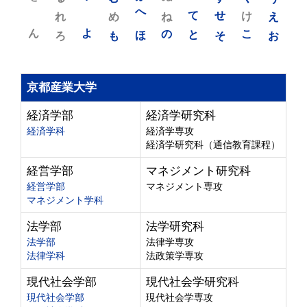
れ
め
へ
ね
て
せ
け
え
ん
よ
ろ
も
ほ
の
と
そ
こ
お
京都産業大学
経済学部
経済学研究科
経済学科
経済学専攻
経済学研究科（通信教育課程）
経営学部
マネジメント研究科
経営学部
マネジメント専攻
マネジメント学科
法学部
法学研究科
法学部
法律学専攻
法律学科
法政策学専攻
現代社会学部
現代社会学研究科
現代社会学部
現代社会学専攻