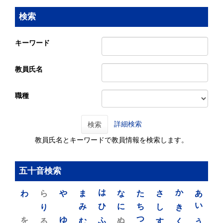
検索
キーワード
教員氏名
職種
詳細検索
検索
教員氏名とキーワードで教員情報を検索します。
五十音検索
わ
ら
や
ま
は
な
た
さ
か
あ
り
み
ひ
に
ち
し
き
い
を
ゆ
る
む
ふ
ぬ
つ
す
く
う