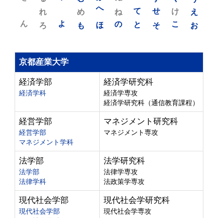
れ
め
へ
ね
て
せ
け
え
ん
よ
ろ
も
ほ
の
と
そ
こ
お
京都産業大学
経済学部
経済学研究科
経済学科
経済学専攻
経済学研究科（通信教育課程）
経営学部
マネジメント研究科
経営学部
マネジメント専攻
マネジメント学科
法学部
法学研究科
法学部
法律学専攻
法律学科
法政策学専攻
現代社会学部
現代社会学研究科
現代社会学部
現代社会学専攻