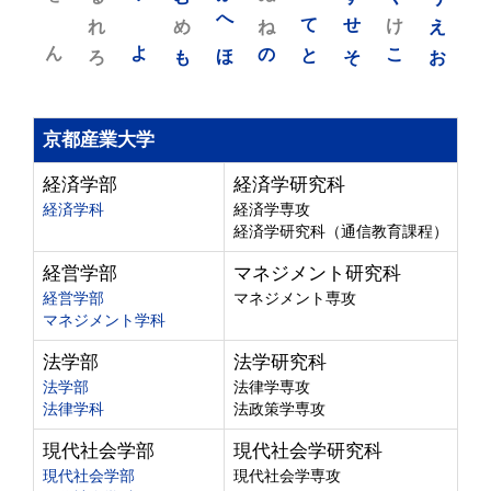
れ
め
へ
ね
て
せ
け
え
ん
よ
ろ
も
ほ
の
と
そ
こ
お
京都産業大学
経済学部
経済学研究科
経済学科
経済学専攻
経済学研究科（通信教育課程）
経営学部
マネジメント研究科
経営学部
マネジメント専攻
マネジメント学科
法学部
法学研究科
法学部
法律学専攻
法律学科
法政策学専攻
現代社会学部
現代社会学研究科
現代社会学部
現代社会学専攻