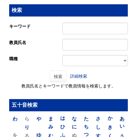
検索
キーワード
教員氏名
職種
詳細検索
検索
教員氏名とキーワードで教員情報を検索します。
五十音検索
わ
ら
や
ま
は
な
た
さ
か
あ
り
み
ひ
に
ち
し
き
い
を
ゆ
る
む
ふ
ぬ
つ
す
く
う