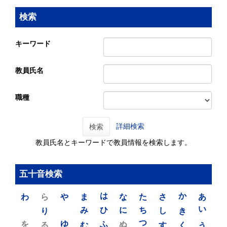
検索
キーワード
教員氏名
職種
詳細検索
検索
教員氏名とキーワードで教員情報を検索します。
五十音検索
わ
ら
や
ま
は
な
た
さ
か
あ
り
み
ひ
に
ち
し
き
い
を
ゆ
る
む
ふ
ぬ
つ
す
く
う