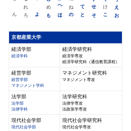
れ
め
へ
ね
て
せ
け
え
ん
よ
ろ
も
ほ
の
と
そ
こ
お
京都産業大学
経済学部
経済学研究科
経済学科
経済学専攻
経済学研究科（通信教育課程）
経営学部
マネジメント研究科
経営学部
マネジメント専攻
マネジメント学科
法学部
法学研究科
法学部
法律学専攻
法律学科
法政策学専攻
現代社会学部
現代社会学研究科
現代社会学部
現代社会学専攻