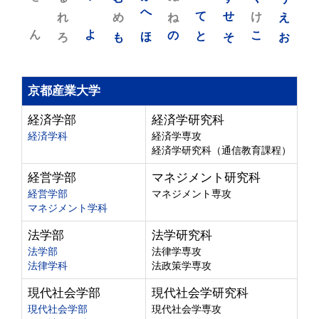
れ
め
へ
ね
て
せ
け
え
ん
よ
ろ
も
ほ
の
と
そ
こ
お
京都産業大学
経済学部
経済学研究科
経済学科
経済学専攻
経済学研究科（通信教育課程）
経営学部
マネジメント研究科
経営学部
マネジメント専攻
マネジメント学科
法学部
法学研究科
法学部
法律学専攻
法律学科
法政策学専攻
現代社会学部
現代社会学研究科
現代社会学部
現代社会学専攻