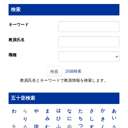
検索
キーワード
教員氏名
職種
詳細検索
検索
教員氏名とキーワードで教員情報を検索します。
五十音検索
わ
ら
や
ま
は
な
た
さ
か
あ
り
み
ひ
に
ち
し
き
い
を
ゆ
る
む
ふ
ぬ
つ
す
く
う