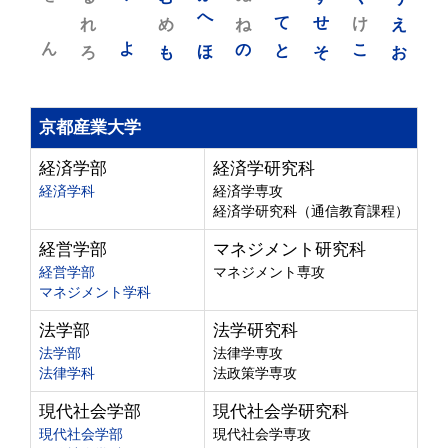
れ
め
へ
ね
て
せ
け
え
ん
よ
ろ
も
ほ
の
と
そ
こ
お
京都産業大学
経済学部
経済学研究科
経済学科
経済学専攻
経済学研究科（通信教育課程）
経営学部
マネジメント研究科
経営学部
マネジメント専攻
マネジメント学科
法学部
法学研究科
法学部
法律学専攻
法律学科
法政策学専攻
現代社会学部
現代社会学研究科
現代社会学部
現代社会学専攻