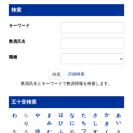
検索
キーワード
教員氏名
職種
詳細検索
検索
教員氏名とキーワードで教員情報を検索します。
五十音検索
わ
ら
や
ま
は
な
た
さ
か
あ
り
み
ひ
に
ち
し
き
い
を
ゆ
る
む
ふ
ぬ
つ
す
く
う