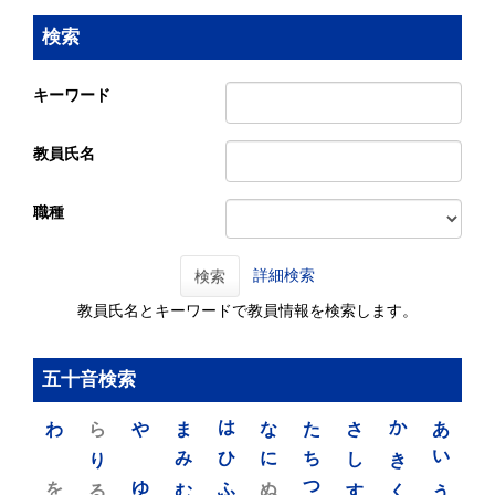
検索
キーワード
教員氏名
職種
詳細検索
検索
教員氏名とキーワードで教員情報を検索します。
五十音検索
わ
ら
や
ま
は
な
た
さ
か
あ
り
み
ひ
に
ち
し
き
い
を
ゆ
る
む
ふ
ぬ
つ
す
く
う