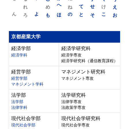
れ
め
へ
ね
て
せ
け
え
ん
よ
ろ
も
ほ
の
と
そ
こ
お
京都産業大学
経済学部
経済学研究科
経済学科
経済学専攻
経済学研究科（通信教育課程）
経営学部
マネジメント研究科
経営学部
マネジメント専攻
マネジメント学科
法学部
法学研究科
法学部
法律学専攻
法律学科
法政策学専攻
現代社会学部
現代社会学研究科
現代社会学部
現代社会学専攻