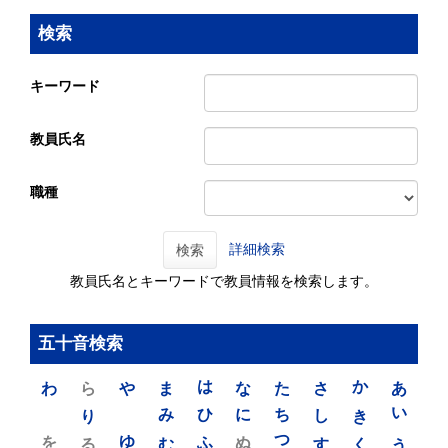
検索
キーワード
教員氏名
職種
詳細検索
検索
教員氏名とキーワードで教員情報を検索します。
五十音検索
わ
ら
や
ま
は
な
た
さ
か
あ
り
み
ひ
に
ち
し
き
い
を
ゆ
る
む
ふ
ぬ
つ
す
く
う