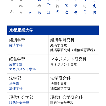
れ
め
へ
ね
て
せ
け
え
ん
よ
ろ
も
ほ
の
と
そ
こ
お
京都産業大学
経済学部
経済学研究科
経済学科
経済学専攻
経済学研究科（通信教育課程）
経営学部
マネジメント研究科
経営学部
マネジメント専攻
マネジメント学科
法学部
法学研究科
法学部
法律学専攻
法律学科
法政策学専攻
現代社会学部
現代社会学研究科
現代社会学部
現代社会学専攻