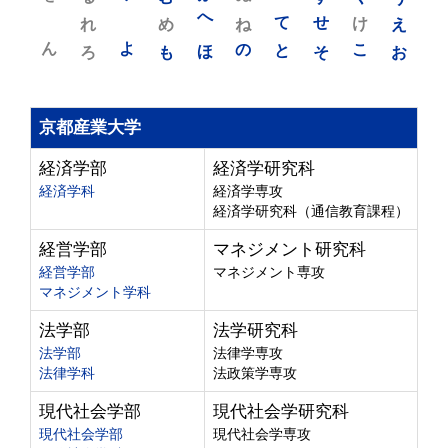
れ
め
へ
ね
て
せ
け
え
ん
よ
ろ
も
ほ
の
と
そ
こ
お
京都産業大学
経済学部
経済学研究科
経済学科
経済学専攻
経済学研究科（通信教育課程）
経営学部
マネジメント研究科
経営学部
マネジメント専攻
マネジメント学科
法学部
法学研究科
法学部
法律学専攻
法律学科
法政策学専攻
現代社会学部
現代社会学研究科
現代社会学部
現代社会学専攻