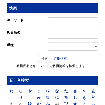
検索
キーワード
教員氏名
職種
詳細検索
検索
教員氏名とキーワードで教員情報を検索します。
五十音検索
わ
ら
や
ま
は
な
た
さ
か
あ
り
み
ひ
に
ち
し
き
い
を
ゆ
る
む
ふ
ぬ
つ
す
く
う