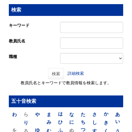
検索
キーワード
教員氏名
職種
詳細検索
検索
教員氏名とキーワードで教員情報を検索します。
五十音検索
わ
ら
や
ま
は
な
た
さ
か
あ
り
み
ひ
に
ち
し
き
い
を
ゆ
る
む
ふ
ぬ
つ
す
く
う