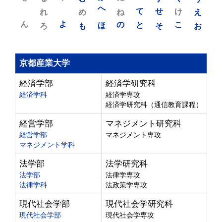
れ
め
へ
ね
て
せ
け
え
ん
よ
ろ
も
ほ
の
と
そ
こ
お
京都産業大学
経済学部
経済学研究科
経済学科
経済学専攻
経済学研究科（通信教育課程）
経営学部
マネジメント研究科
経営学部
マネジメント専攻
マネジメント学科
法学部
法学研究科
法学部
法律学専攻
法律学科
法政策学専攻
現代社会学部
現代社会学研究科
現代社会学部
現代社会学専攻