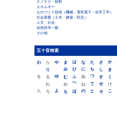
ナノテク・材料
エネルギー
ものづくり技術（機械・電気電子・化学工学）
社会基盤（土木・建築・防災）
人文・社会
自然科学一般
その他
五十音検索
わ
ら
や
ま
は
な
た
さ
か
り
み
ひ
に
ち
し
き
を
ゆ
る
む
ふ
ぬ
つ
す
く
れ
め
へ
ね
て
せ
け
ん
よ
ろ
も
ほ
の
と
そ
こ