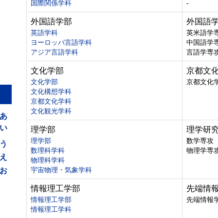
国際関係学科
-
外国語学部
外国語
英語学科
英米語学
ヨーロッパ言語学科
中国語学
アジア言語学科
言語学専
文化学部
京都文
文化学部
京都文化
文化構想学科
京都文化学科
あ
文化観光学科
い
理学部
理学研
う
理学部
数学専攻
数理科学科
物理学専
え
物理科学科
お
宇宙物理・気象学科
情報理工学部
先端情
情報理工学部
先端情報
情報理工学科