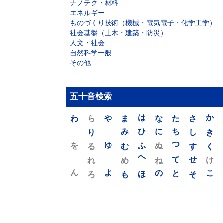
ナノテク・材料
エネルギー
ものづくり技術（機械・電気電子・化学工学）
社会基盤（土木・建築・防災）
人文・社会
自然科学一般
その他
五十音検索
わ
ら
や
ま
は
な
た
さ
か
り
み
ひ
に
ち
し
き
を
ゆ
る
む
ふ
ぬ
つ
す
く
れ
め
へ
ね
て
せ
け
ん
よ
ろ
も
ほ
の
と
そ
こ