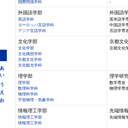
国際関係学科
-
外国語学部
外国語
英語学科
英米語学
ヨーロッパ言語学科
中国語学
アジア言語学科
言語学専
文化学部
京都文
文化学部
京都文化
文化構想学科
京都文化学科
あ
文化観光学科
い
理学部
理学研
う
理学部
数学専攻
数理科学科
物理学専
え
物理科学科
お
宇宙物理・気象学科
情報理工学部
先端情
情報理工学部
先端情報
情報理工学科