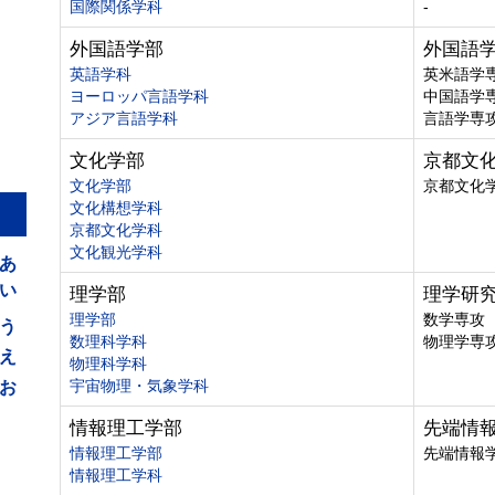
国際関係学科
-
外国語学部
外国語
英語学科
英米語学
ヨーロッパ言語学科
中国語学
アジア言語学科
言語学専
文化学部
京都文
文化学部
京都文化
文化構想学科
京都文化学科
あ
文化観光学科
い
理学部
理学研
う
理学部
数学専攻
数理科学科
物理学専
え
物理科学科
お
宇宙物理・気象学科
情報理工学部
先端情
情報理工学部
先端情報
情報理工学科