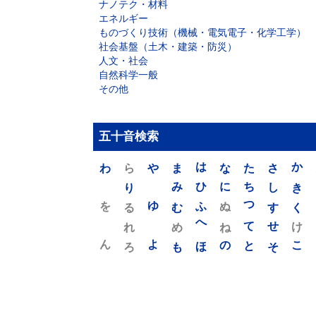
ナノテク・材料
エネルギー
ものづくり技術（機械・電気電子・化学工学）
社会基盤（土木・建築・防災）
人文・社会
自然科学一般
その他
五十音検索
わ
ら
や
ま
は
な
た
さ
か
り
み
ひ
に
ち
し
き
を
ゆ
る
む
ふ
ぬ
つ
す
く
れ
め
へ
ね
て
せ
け
ん
よ
ろ
も
ほ
の
と
そ
こ