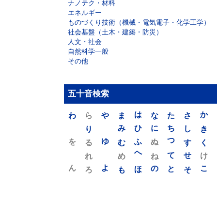
ナノテク・材料
エネルギー
ものづくり技術（機械・電気電子・化学工学）
社会基盤（土木・建築・防災）
人文・社会
自然科学一般
その他
五十音検索
わ
ら
や
ま
は
な
た
さ
か
り
み
ひ
に
ち
し
き
を
ゆ
る
む
ふ
ぬ
つ
す
く
れ
め
へ
ね
て
せ
け
ん
よ
ろ
も
ほ
の
と
そ
こ