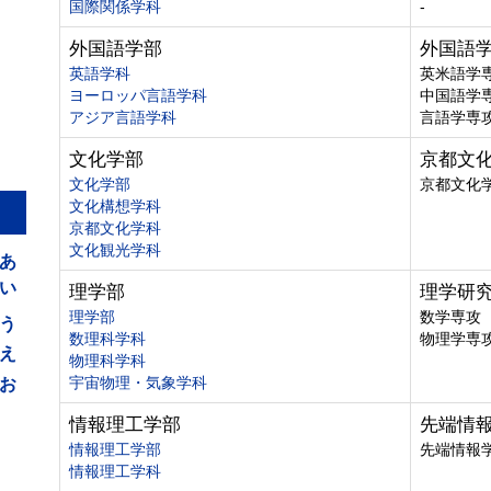
国際関係学科
-
外国語学部
外国語
英語学科
英米語学
ヨーロッパ言語学科
中国語学
アジア言語学科
言語学専
文化学部
京都文
文化学部
京都文化
文化構想学科
京都文化学科
あ
文化観光学科
い
理学部
理学研
う
理学部
数学専攻
数理科学科
物理学専
え
物理科学科
お
宇宙物理・気象学科
情報理工学部
先端情
情報理工学部
先端情報
情報理工学科