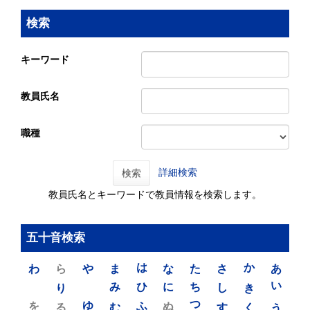
検索
キーワード
教員氏名
職種
詳細検索
検索
教員氏名とキーワードで教員情報を検索します。
五十音検索
わ
ら
や
ま
は
な
た
さ
か
あ
り
み
ひ
に
ち
し
き
い
を
ゆ
る
む
ふ
ぬ
つ
す
く
う