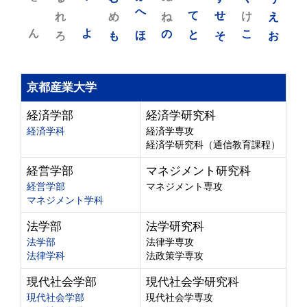
れ
め
へ
ね
て
せ
け
え
ん
よ
ろ
も
ほ
の
と
そ
こ
お
京都産業大学
経済学部
経済学研究科
経済学科
経済学専攻
経済学研究科（通信教育課程）
経営学部
マネジメント研究科
経営学部
マネジメント専攻
マネジメント学科
法学部
法学研究科
法学部
法律学専攻
法律学科
法政策学専攻
現代社会学部
現代社会学研究科
現代社会学部
現代社会学専攻