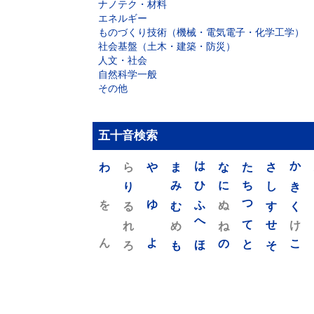
ナノテク・材料
エネルギー
ものづくり技術（機械・電気電子・化学工学）
社会基盤（土木・建築・防災）
人文・社会
自然科学一般
その他
五十音検索
わ
ら
や
ま
は
な
た
さ
か
り
み
ひ
に
ち
し
き
を
ゆ
る
む
ふ
ぬ
つ
す
く
れ
め
へ
ね
て
せ
け
ん
よ
ろ
も
ほ
の
と
そ
こ