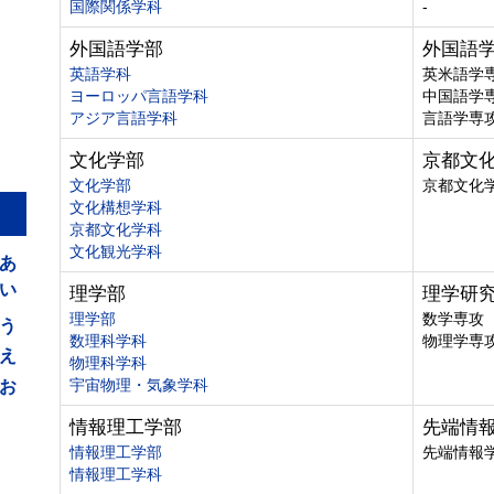
国際関係学科
-
外国語学部
外国語
英語学科
英米語学
ヨーロッパ言語学科
中国語学
アジア言語学科
言語学専
文化学部
京都文
文化学部
京都文化
文化構想学科
京都文化学科
あ
文化観光学科
い
理学部
理学研
う
理学部
数学専攻
数理科学科
物理学専
え
物理科学科
お
宇宙物理・気象学科
情報理工学部
先端情
情報理工学部
先端情報
情報理工学科