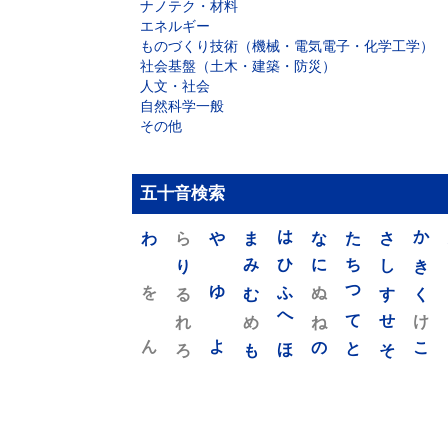
ナノテク・材料
エネルギー
ものづくり技術（機械・電気電子・化学工学）
社会基盤（土木・建築・防災）
人文・社会
自然科学一般
その他
五十音検索
わ
ら
や
ま
は
な
た
さ
か
り
み
ひ
に
ち
し
き
を
ゆ
る
む
ふ
ぬ
つ
す
く
れ
め
へ
ね
て
せ
け
ん
よ
ろ
も
ほ
の
と
そ
こ