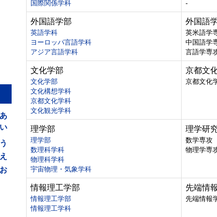
国際関係学科
-
外国語学部
外国語
英語学科
英米語学
ヨーロッパ言語学科
中国語学
アジア言語学科
言語学専
文化学部
京都文
文化学部
京都文化
文化構想学科
京都文化学科
あ
文化観光学科
い
理学部
理学研
う
理学部
数学専攻
数理科学科
物理学専
え
物理科学科
お
宇宙物理・気象学科
情報理工学部
先端情
情報理工学部
先端情報
情報理工学科