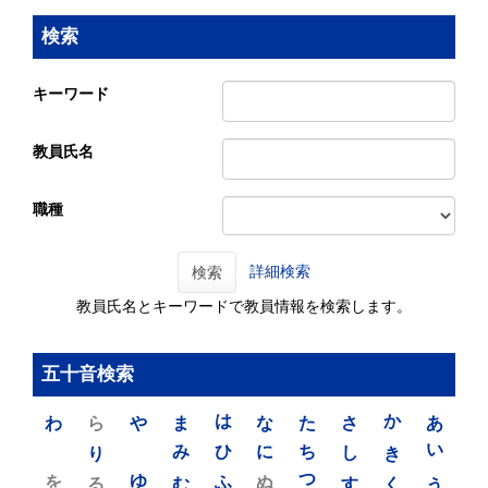
検索
キーワード
教員氏名
職種
詳細検索
検索
教員氏名とキーワードで教員情報を検索します。
五十音検索
わ
ら
や
ま
は
な
た
さ
か
あ
り
み
ひ
に
ち
し
き
い
を
ゆ
る
む
ふ
ぬ
つ
す
く
う