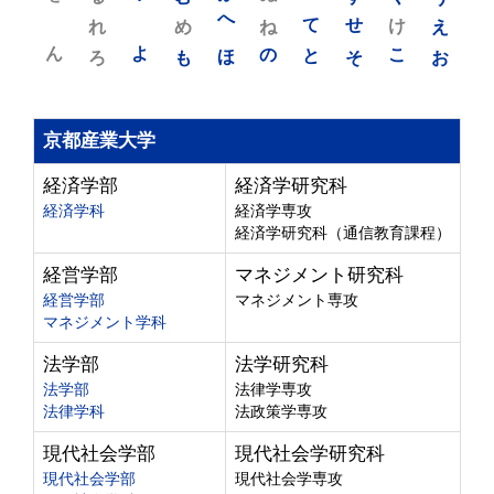
れ
め
へ
ね
て
せ
け
え
ん
よ
ろ
も
ほ
の
と
そ
こ
お
京都産業大学
経済学部
経済学研究科
経済学科
経済学専攻
経済学研究科（通信教育課程）
経営学部
マネジメント研究科
経営学部
マネジメント専攻
マネジメント学科
法学部
法学研究科
法学部
法律学専攻
法律学科
法政策学専攻
現代社会学部
現代社会学研究科
現代社会学部
現代社会学専攻