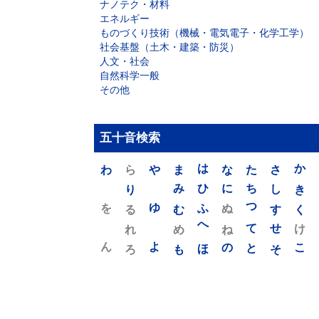
ナノテク・材料
エネルギー
ものづくり技術（機械・電気電子・化学工学）
社会基盤（土木・建築・防災）
人文・社会
自然科学一般
その他
五十音検索
わ
ら
や
ま
は
な
た
さ
か
り
み
ひ
に
ち
し
き
を
ゆ
る
む
ふ
ぬ
つ
す
く
れ
め
へ
ね
て
せ
け
ん
よ
ろ
も
ほ
の
と
そ
こ