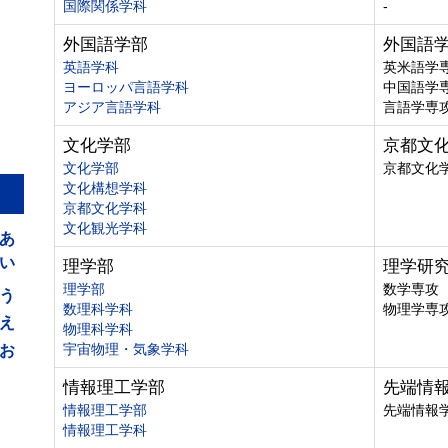
国際関係学科
-
外国語学部
外国語
英語学科
英米語学
ヨーロッパ言語学科
中国語学
アジア言語学科
言語学専
文化学部
京都文
文化学部
京都文化
文化構想学科
京都文化学科
あ
文化観光学科
い
理学部
理学研
う
理学部
数学専攻
数理科学科
物理学専
え
物理科学科
お
宇宙物理・気象学科
情報理工学部
先端情
情報理工学部
先端情報
情報理工学科