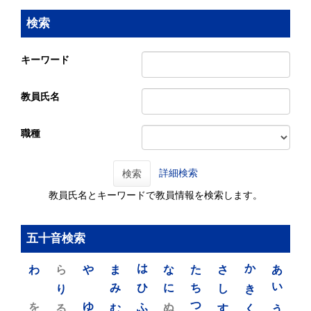
検索
キーワード
教員氏名
職種
詳細検索
検索
教員氏名とキーワードで教員情報を検索します。
五十音検索
わ
ら
や
ま
は
な
た
さ
か
あ
り
み
ひ
に
ち
し
き
い
を
ゆ
る
む
ふ
ぬ
つ
す
く
う