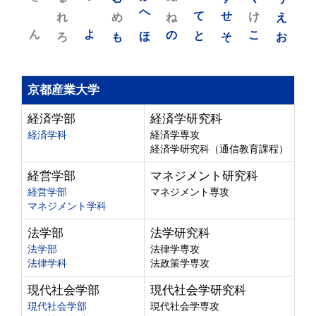
れ
め
へ
ね
て
せ
け
え
ん
よ
ろ
も
ほ
の
と
そ
こ
お
京都産業大学
経済学部
経済学研究科
経済学科
経済学専攻
経済学研究科（通信教育課程）
経営学部
マネジメント研究科
経営学部
マネジメント専攻
マネジメント学科
法学部
法学研究科
法学部
法律学専攻
法律学科
法政策学専攻
現代社会学部
現代社会学研究科
現代社会学部
現代社会学専攻