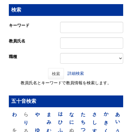
検索
キーワード
教員氏名
職種
詳細検索
検索
教員氏名とキーワードで教員情報を検索します。
五十音検索
わ
ら
や
ま
は
な
た
さ
か
あ
り
み
ひ
に
ち
し
き
い
を
ゆ
る
む
ふ
ぬ
つ
す
く
う