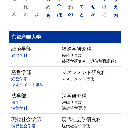
れ
め
へ
ね
て
せ
け
え
ん
よ
ろ
も
ほ
の
と
そ
こ
お
京都産業大学
経済学部
経済学研究科
経済学科
経済学専攻
経済学研究科（通信教育課程）
経営学部
マネジメント研究科
経営学部
マネジメント専攻
マネジメント学科
法学部
法学研究科
法学部
法律学専攻
法律学科
法政策学専攻
現代社会学部
現代社会学研究科
現代社会学部
現代社会学専攻