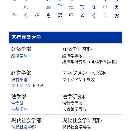
れ
め
へ
ね
て
せ
け
え
ん
よ
ろ
も
ほ
の
と
そ
こ
お
京都産業大学
経済学部
経済学研究科
経済学科
経済学専攻
経済学研究科（通信教育課程）
経営学部
マネジメント研究科
経営学部
マネジメント専攻
マネジメント学科
法学部
法学研究科
法学部
法律学専攻
法律学科
法政策学専攻
現代社会学部
現代社会学研究科
現代社会学部
現代社会学専攻