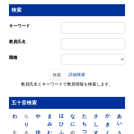
検索
キーワード
教員氏名
職種
詳細検索
検索
教員氏名とキーワードで教員情報を検索します。
五十音検索
わ
ら
や
ま
は
な
た
さ
か
あ
り
み
ひ
に
ち
し
き
い
を
ゆ
る
む
ふ
ぬ
つ
す
く
う